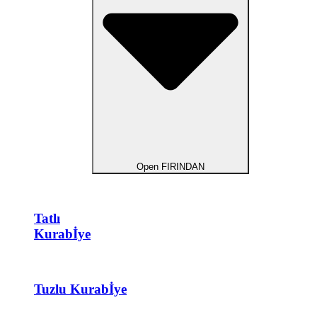
Open FIRINDAN
Tatlı
Kurabİye
Tuzlu Kurabİye