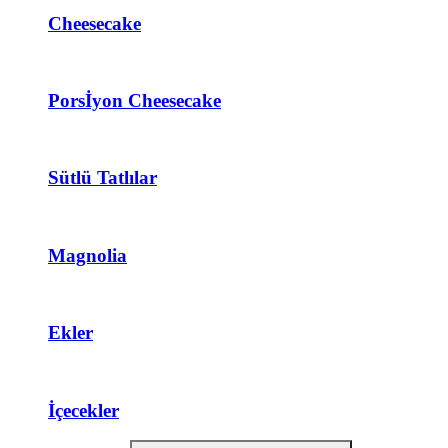
Cheesecake
Porsİyon Cheesecake
Sütlü Tatlılar
Magnolia
Ekler
İçecekler