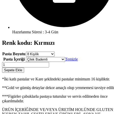
Hazırlanma Süresi : 3-4 Gün
Renk kodu: Kırmızı
Pasta Boyutu
Pasta İçeriği
Temizle
Yeni
Doğan
Sepete Ekle
Kardeş
Pastası
*İki katlı pastalar ve Kare şeklindeki pastalar minimum 16 kişiliktir.
adet
**Gold ve gümüş detaylar dekor amaçlı olup yenmemesi tavsiye edilir
***Figürler çubuklarla pastaya tuturulur ve servis edilmeden önce
çıkarılmalıdır.
ÜRÜN İÇERİĞİNDE VE/VEYA ÜRETİM HOLÜNDE GLUTEN