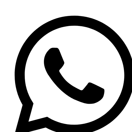
İçeriğe
atla