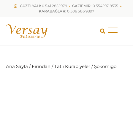
GÜZELYALI:
0 541 285 1979
GAZİEMİR:
0 554 197 9535
KARABAĞLAR:
0 506 586 9897
Ana Sayfa
/
Fırından
/
Tatlı Kurabiyeler
/ Şokomigo