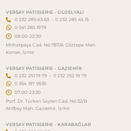
VERSAY PATISSERIE - GÜZELYALI
0 232 285 63 63
0 232 285 45 15
0 541 285 1979
08:00-22:30
Mithatpaşa Cad. No:787/A Göztepe Mah.
Konak, İzmir
VERSAY PATISSERIE - GAZİEMİR
0 232 251 19 79
0 232 252 19 79
0 554 197 9535
07:00-23:30
Porf. Dr. Türkan Saylan Cad. No:32/B
Atıfbey Mah. Gaziemir, İzmir
VERSAY PATISSERIE - KARABAĞLAR