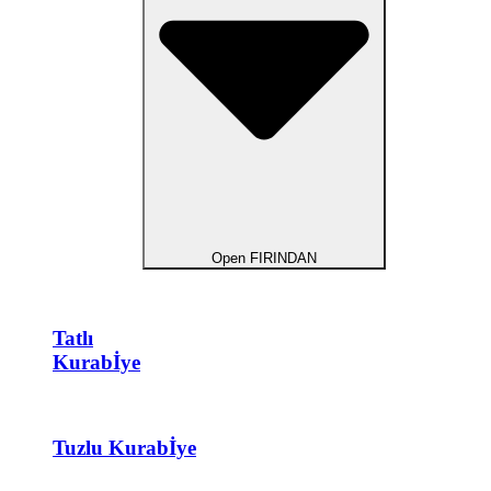
Open FIRINDAN
Tatlı
Kurabİye
Tuzlu Kurabİye