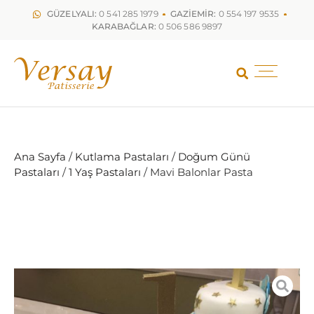
GÜZELYALI:
0 541 285 1979
GAZİEMİR:
0 554 197 9535
KARABAĞLAR:
0 506 586 9897
Ana Sayfa
/
Kutlama Pastaları
/
Doğum Günü
Pastaları
/
1 Yaş Pastaları
/ Mavi Balonlar Pasta