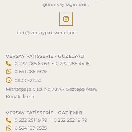
gurur kaynağımızdır.
info@versaypatisserie.com
VERSAY PATISSERIE - GÜZELYALI
0 232 285 63 63
0 232 285 45 15
0 541 285 1979
08:00-22:30
Mithatpaşa Cad. No:787/A Göztepe Mah.
Konak, İzmir
VERSAY PATISSERIE - GAZİEMİR
0 232 251 19 79
0 232 252 19 79
0 554 197 9535