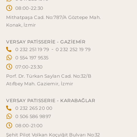
08:00-22:30
Mithatpaşa Cad. No:787/A Göztepe Mah.
Konak, İzmir
VERSAY PATISSERIE - GAZİEMİR
0 232 251 19 79
0 232 252 19 79
0 554 197 9535
07:00-23:30
Porf. Dr. Türkan Saylan Cad. No:32/B
Atıfbey Mah. Gaziemir, İzmir
VERSAY PATISSERIE - KARABAĞLAR
0 232 265 20 00
0 506 586 9897
08:00-21:00
Şehit Pilot Volkan Koçyiğit Bulvarı No:32