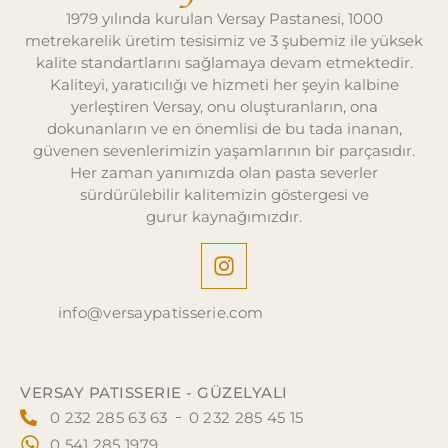
1979 yılında kurulan Versay Pastanesi, 1000
metrekarelik üretim tesisimiz ve 3 şubemiz ile yüksek
kalite standartlarını sağlamaya devam etmektedir.
Kaliteyi, yaratıcılığı ve hizmeti her şeyin kalbine
yerleştiren Versay, onu oluşturanların, ona
dokunanların ve en önemlisi de bu tada inanan,
güvenen sevenlerimizin yaşamlarının bir parçasıdır.
Her zaman yanımızda olan pasta severler
sürdürülebilir kalitemizin göstergesi ve
gurur kaynağımızdır.
info@versaypatisserie.com
VERSAY PATISSERIE - GÜZELYALI
0 232 285 63 63
0 232 285 45 15
0 541 285 1979