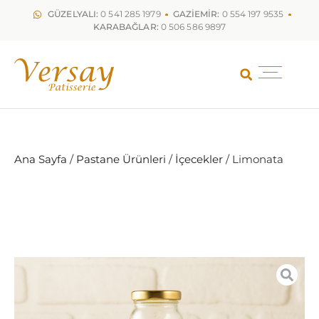
GÜZELYALI:
0 541 285 1979
GAZİEMİR:
0 554 197 9535
KARABAĞLAR:
0 506 586 9897
Ana Sayfa
/
Pastane Ürünleri
/
İçecekler
/ Limonata