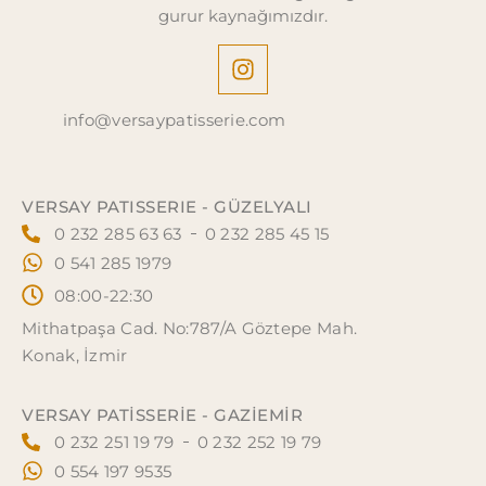
gurur kaynağımızdır.
info@versaypatisserie.com
VERSAY PATISSERIE - GÜZELYALI
0 232 285 63 63
0 232 285 45 15
0 541 285 1979
08:00-22:30
Mithatpaşa Cad. No:787/A Göztepe Mah.
Konak, İzmir
VERSAY PATISSERIE - GAZİEMİR
0 232 251 19 79
0 232 252 19 79
0 554 197 9535