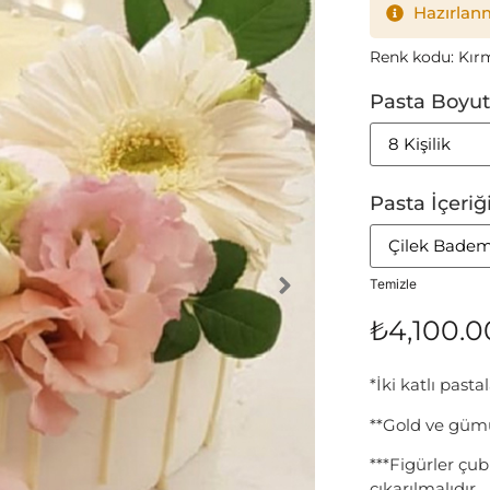
Hazırlanm
Renk kodu: Kırm
Pasta Boyu
Pasta İçeriğ
Temizle
₺
4,100.0
*İki katlı past
**Gold ve gümü
***Figürler çu
çıkarılmalıdır.