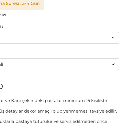
a Süresi : 3-4 Gün
ızı
tu
i
0
alar ve Kare şeklindeki pastalar minimum 16 kişiliktir.
ş detaylar dekor amaçlı olup yenmemesi tavsiye edilir.
buklarla pastaya tuturulur ve servis edilmeden önce