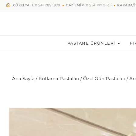
GÜZELYALI:
0 541 285 1979
GAZİEMİR:
0 554 197 9535
KARABAĞ
PASTANE ÜRÜNLERİ
FI
Ana Sayfa
/
Kutlama Pastaları
/
Özel Gün Pastaları
/
An