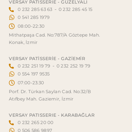
VERSAY PATISSERIE - GÜZELYALI
0 232 285 63 63
0 232 285 45 15
0 541 285 1979
08:00-22:30
Mithatpaşa Cad. No:787/A Göztepe Mah.
Konak, İzmir
VERSAY PATISSERIE - GAZİEMİR
0 232 251 19 79
0 232 252 19 79
0 554 197 9535
07:00-23:30
Porf. Dr. Türkan Saylan Cad. No:32/B
Atıfbey Mah. Gaziemir, İzmir
VERSAY PATISSERIE - KARABAĞLAR
0 232 265 20 00
0 506 586 9897