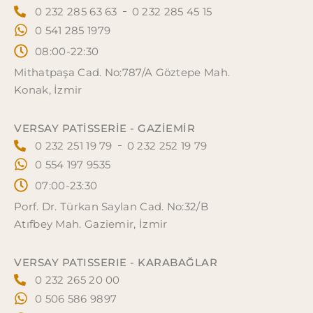
0 232 285 63 63
0 232 285 45 15
0 541 285 1979
08:00-22:30
Mithatpaşa Cad. No:787/A Göztepe Mah.
Konak, İzmir
VERSAY PATISSERIE - GAZİEMİR
0 232 251 19 79
0 232 252 19 79
0 554 197 9535
07:00-23:30
Porf. Dr. Türkan Saylan Cad. No:32/B
Atıfbey Mah. Gaziemir, İzmir
VERSAY PATISSERIE - KARABAĞLAR
0 232 265 20 00
0 506 586 9897