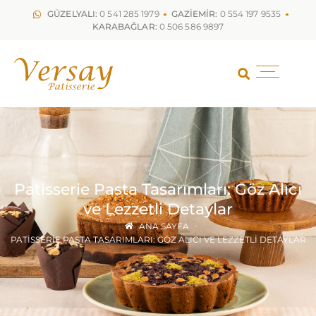
GÜZELYALI:
0 541 285 1979
GAZİEMİR:
0 554 197 9535
KARABAĞLAR:
0 506 586 9897
Patisserie Pasta Tasarımları: Göz Alıcı
ve Lezzetli Detaylar
ANA SAYFA
PATISSERIE PASTA TASARIMLARI: GÖZ ALICI VE LEZZETLI DETAYLAR