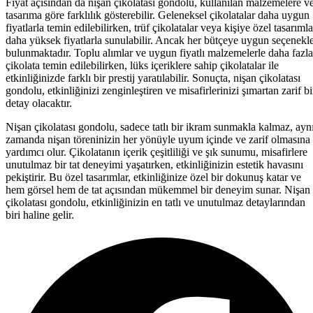
Fiyat açısından da nişan çikolatası gondolu, kullanılan malzemelere v
tasarıma göre farklılık gösterebilir. Geleneksel çikolatalar daha uygun
fiyatlarla temin edilebilirken, trüf çikolatalar veya kişiye özel tasarımla
daha yüksek fiyatlarla sunulabilir. Ancak her bütçeye uygun seçenekl
bulunmaktadır. Toplu alımlar ve uygun fiyatlı malzemelerle daha fazla
çikolata temin edilebilirken, lüks içeriklere sahip çikolatalar ile
etkinliğinizde farklı bir prestij yaratılabilir. Sonuçta, nişan çikolatası
gondolu, etkinliğinizi zenginleştiren ve misafirlerinizi şımartan zarif bi
detay olacaktır.
Nişan çikolatası gondolu, sadece tatlı bir ikram sunmakla kalmaz, ayn
zamanda nişan töreninizin her yönüyle uyum içinde ve zarif olmasına
yardımcı olur. Çikolatanın içerik çeşitliliği ve şık sunumu, misafirlere
unutulmaz bir tat deneyimi yaşatırken, etkinliğinizin estetik havasını
pekiştirir. Bu özel tasarımlar, etkinliğinize özel bir dokunuş katar ve
hem görsel hem de tat açısından mükemmel bir deneyim sunar. Nişan
çikolatası gondolu, etkinliğinizin en tatlı ve unutulmaz detaylarından
biri haline gelir.