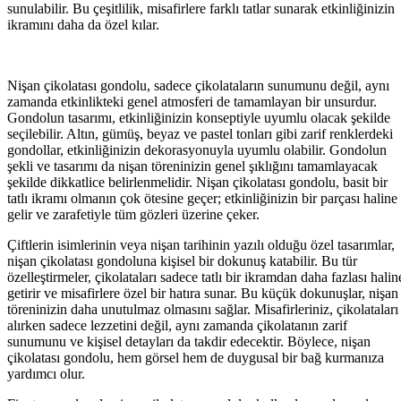
sunulabilir. Bu çeşitlilik, misafirlere farklı tatlar sunarak etkinliğinizin
ikramını daha da özel kılar.
Nişan çikolatası gondolu, sadece çikolataların sunumunu değil, aynı
zamanda etkinlikteki genel atmosferi de tamamlayan bir unsurdur.
Gondolun tasarımı, etkinliğinizin konseptiyle uyumlu olacak şekilde
seçilebilir. Altın, gümüş, beyaz ve pastel tonları gibi zarif renklerdeki
gondollar, etkinliğinizin dekorasyonuyla uyumlu olabilir. Gondolun
şekli ve tasarımı da nişan töreninizin genel şıklığını tamamlayacak
şekilde dikkatlice belirlenmelidir. Nişan çikolatası gondolu, basit bir
tatlı ikramı olmanın çok ötesine geçer; etkinliğinizin bir parçası haline
gelir ve zarafetiyle tüm gözleri üzerine çeker.
Çiftlerin isimlerinin veya nişan tarihinin yazılı olduğu özel tasarımlar,
nişan çikolatası gondoluna kişisel bir dokunuş katabilir. Bu tür
özelleştirmeler, çikolataları sadece tatlı bir ikramdan daha fazlası halin
getirir ve misafirlere özel bir hatıra sunar. Bu küçük dokunuşlar, nişan
töreninizin daha unutulmaz olmasını sağlar. Misafirleriniz, çikolataları
alırken sadece lezzetini değil, aynı zamanda çikolatanın zarif
sunumunu ve kişisel detayları da takdir edecektir. Böylece, nişan
çikolatası gondolu, hem görsel hem de duygusal bir bağ kurmanıza
yardımcı olur.