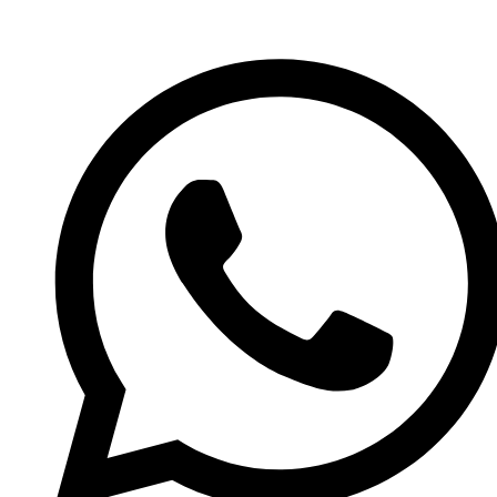
İçeriğe
atla