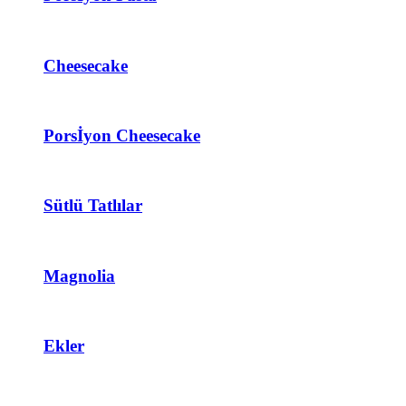
Cheesecake
Porsİyon Cheesecake
Sütlü Tatlılar
Magnolia
Ekler