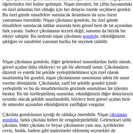
öğelerinden biri haline gelmiştir. Nişan törenleri, bir çiftin hayatındaki
en özel anlardan biri olduğu için her detayın özenle seçilmesi gerekir.
Bu özel günde misafirlere sunulacak ikramların da aynı özeni
yansıtması önemlidir. Nişan çikolatası gondolu, bu özel günde
misafirlere sunulacak tatlılar arasında hem görsel hem de tat açısından
fark yaratır. Sadece çikolatanın lezzeti değil, sunumu da büyük bir
etkiye sahiptir. Bu nedenle nişan çikolatası
gondol
u, etkinliğinizin
şıklığını ve zarafetini yansıtan harika bir seçenek olabilir.
Nişan çikolatası gondolu, diğer geleneksel sunumlardan farklı olarak,
görsel açıdan daha etkileyici ve şık bir alternatif sunar. Çikolataların
düzenli ve estetik bir şekilde yerleştirilebilmesi için özel olarak
tasarlanmış bir gondol, nişan çikolatasının sunumunu adeta bir sanat
eserine dönüştürür. Çikolatalar, zarif bir şekilde gondol içinde
yerleştirilir ve bu da misafirlerinizin gözünde unutulmaz bir izlenim
bırakır. Bu tür özelleştirilmiş sunumlar, etkinliğinizin diğer detaylarıyl
uyumlu olacak şekilde tasarlanabilir, böylece hem görsel açıdan hem
de atmosfer açısından etkinliğinizin zarifliğini vurgular.
Çikolata gondolunun içeriği de oldukça önemlidir. Nişan
çikolatası
gondolu
, farklı çikolata türleri ile zenginleştirilebilir. Geleneksel sütlü
çikolata, bitter çikolata ve beyaz çikolatanın yanı sıra, içeriklerine
ceviz, fındık, badem gibi malzemeler eklenmiş seçenekler de