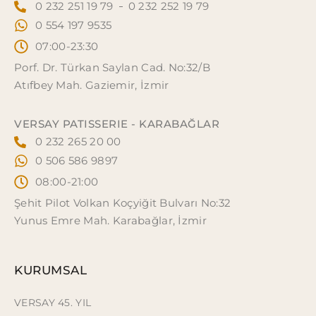
0 232 251 19 79
0 232 252 19 79
0 554 197 9535
07:00-23:30
Porf. Dr. Türkan Saylan Cad. No:32/B
Atıfbey Mah. Gaziemir, İzmir
VERSAY PATISSERIE - KARABAĞLAR
0 232 265 20 00
0 506 586 9897
08:00-21:00
Şehit Pilot Volkan Koçyiğit Bulvarı No:32
Yunus Emre Mah. Karabağlar, İzmir
KURUMSAL
VERSAY 45. YIL