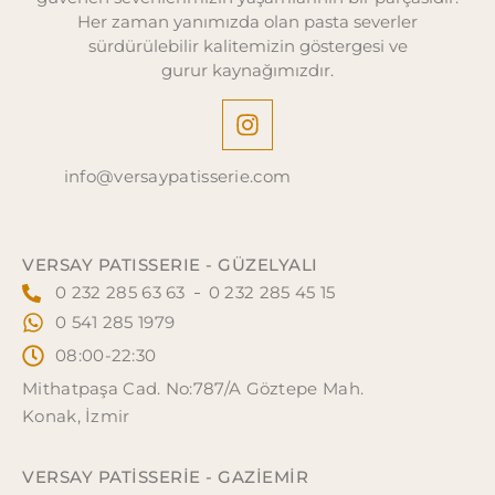
Her zaman yanımızda olan pasta severler
sürdürülebilir kalitemizin göstergesi ve
gurur kaynağımızdır.
info@versaypatisserie.com
VERSAY PATISSERIE - GÜZELYALI
0 232 285 63 63
0 232 285 45 15
0 541 285 1979
08:00-22:30
Mithatpaşa Cad. No:787/A Göztepe Mah.
Konak, İzmir
VERSAY PATISSERIE - GAZİEMİR