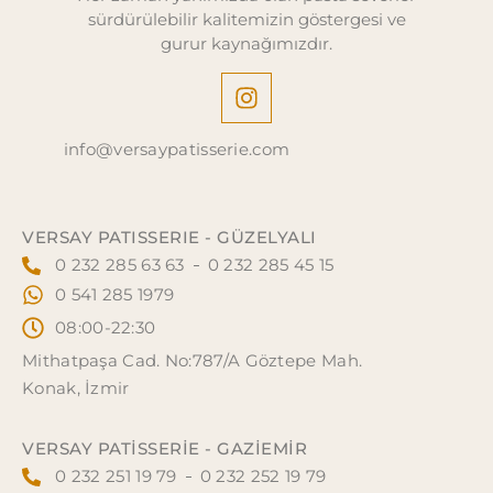
sürdürülebilir kalitemizin göstergesi ve
gurur kaynağımızdır.
info@versaypatisserie.com
VERSAY PATISSERIE - GÜZELYALI
0 232 285 63 63
0 232 285 45 15
0 541 285 1979
08:00-22:30
Mithatpaşa Cad. No:787/A Göztepe Mah.
Konak, İzmir
VERSAY PATISSERIE - GAZİEMİR
0 232 251 19 79
0 232 252 19 79