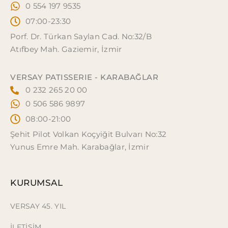
0 554 197 9535
07:00-23:30
Porf. Dr. Türkan Saylan Cad. No:32/B
Atıfbey Mah. Gaziemir, İzmir
VERSAY PATISSERIE - KARABAĞLAR
0 232 265 20 00
0 506 586 9897
08:00-21:00
Şehit Pilot Volkan Koçyiğit Bulvarı No:32
Yunus Emre Mah. Karabağlar, İzmir
KURUMSAL
VERSAY 45. YIL
İLETİŞİM